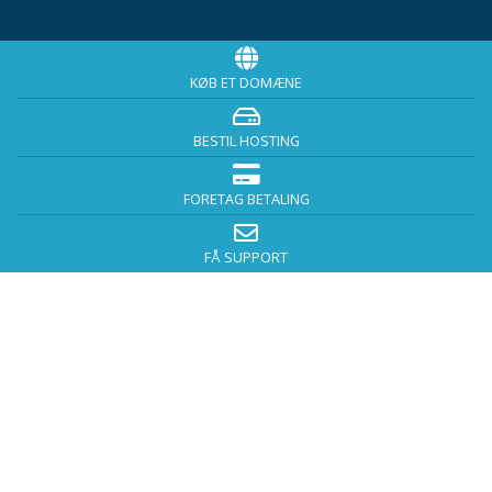
KØB ET DOMÆNE
BESTIL HOSTING
FORETAG BETALING
FÅ SUPPORT