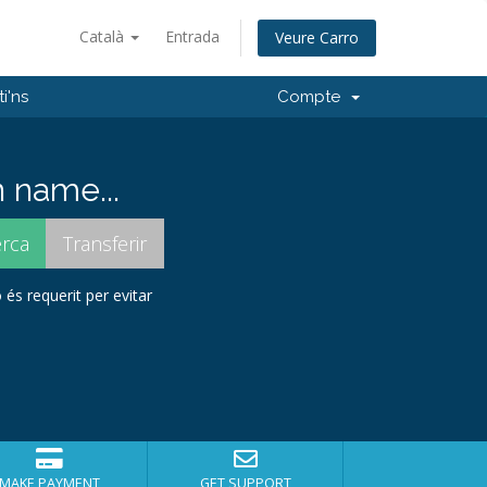
Català
Entrada
Veure Carro
i'ns
Compte
 name...
 és requerit per evitar
MAKE PAYMENT
GET SUPPORT