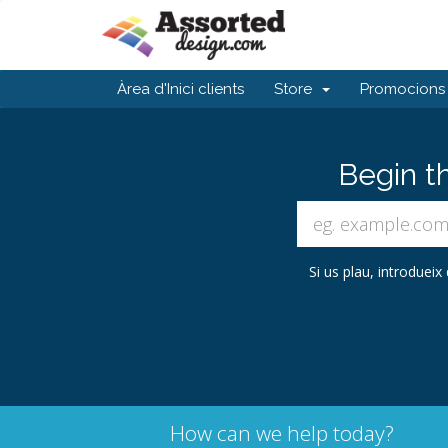
Àrea d'Inici clients
Store
Promocions
Begin t
Si us plau, introdueix
How can we help today?