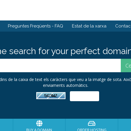
Preguntes Freqüents - FAQ
Estat de la xarxa
Contact
he search for your perfect domain
 dins de la caixa de text els caràcters que veu a la imatge de sota. Això
enviaments automàtics.
BUY A DOMAIN
ORDER HOSTING