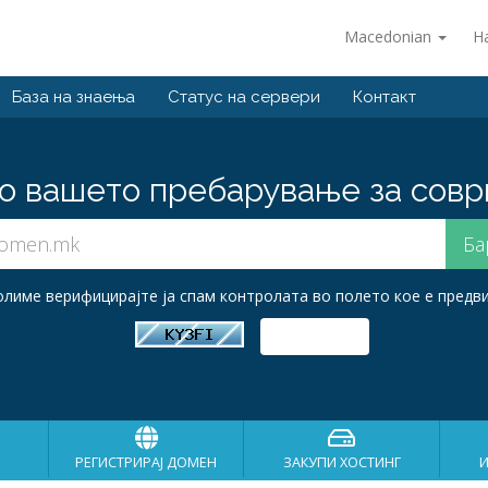
Macedonian
Н
База на знаења
Статус на сервери
Контакт
о вашето пребарување за совр
лиме верифицирајте ја спам контролата во полето кое е предв
РЕГИСТРИРАЈ ДОМЕН
ЗАКУПИ ХОСТИНГ