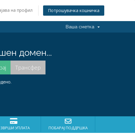
ајава на профил
Потрошувачка кошничка
Ваша сметка
шен домен...
идено.
ИЗВРШИ УПЛАТА
ПОБАРАЈ ПОДДРШКА