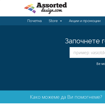
Почетна
Store
Акции и промоции
Започнете г
Ве мо
Како можеме да Ви помогнеме?