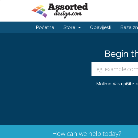
Početna
Store
Obavijesti
Baza zn
Begin t
Molimo Vas upišite zn
How can we help today?