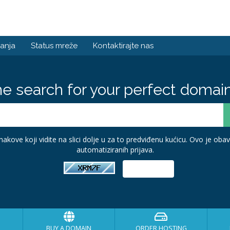
anja
Status mreže
Kontaktirajte nas
he search for your perfect domain
akove koji vidite na slici dolje u za to predviđenu kućicu. Ovo je ob
automatiziranih prijava.
BUY A DOMAIN
ORDER HOSTING