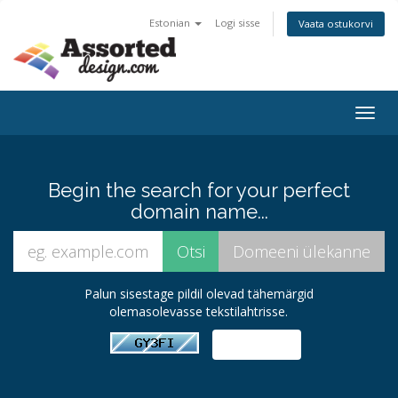
Estonian
Logi sisse
Vaata ostukorvi
Togg
navig
Begin the search for your perfect
domain name...
Palun sisestage pildil olevad tähemärgid
olemasolevasse tekstilahtrisse.