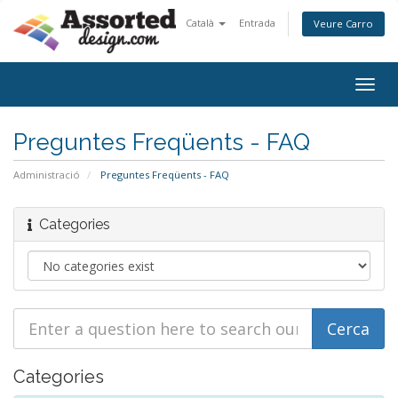
Català
Entrada
Veure Carro
Togg
navig
Preguntes Freqüents - FAQ
Administració
Preguntes Freqüents - FAQ
Categories
Categories