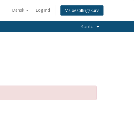
Dansk
Log ind
Vis bestillingskurv
Konto