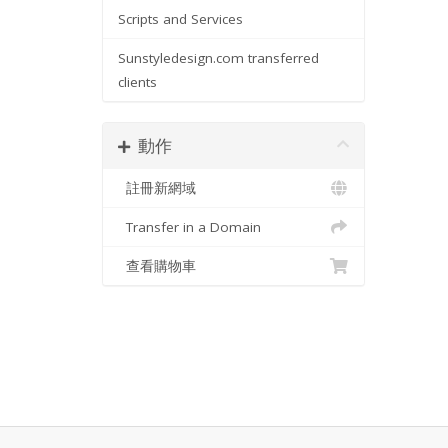
Scripts and Services
Sunstyledesign.com transferred
clients
動作
註冊新網域
Transfer in a Domain
查看購物車