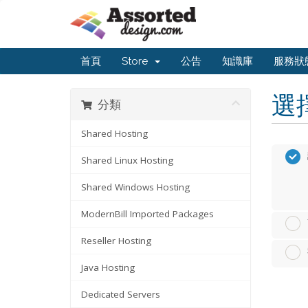
首頁
Store
公告
知識庫
服務狀
選
分類
Shared Hosting
Shared Linux Hosting
Shared Windows Hosting
ModernBill Imported Packages
Reseller Hosting
Java Hosting
Dedicated Servers