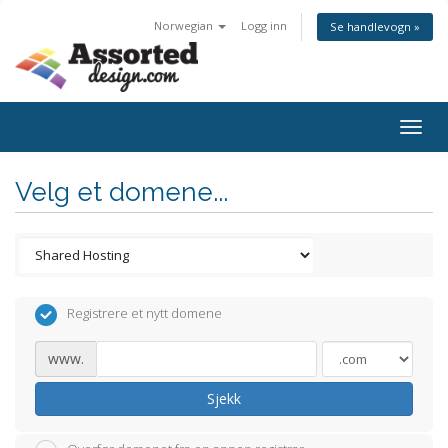
Norwegian
Logg inn
Se handlevogn »
Togg
navig
Velg et domene...
Registrere et nytt domene
www.
Sjekk