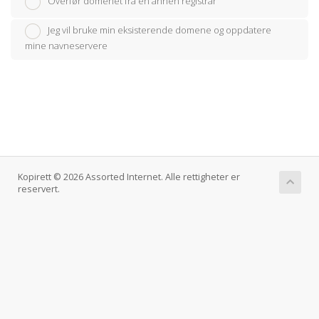
Overfør domenet fra en annen registrar
Jeg vil bruke min eksisterende domene og oppdatere
mine navneservere
Kopirett © 2026 Assorted Internet. Alle rettigheter er
reservert.