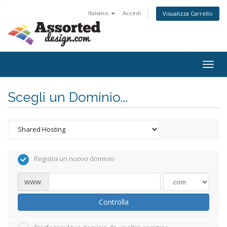
Italiano
Accedi
Visualizza Carrello
Togg
navig
Scegli un Dominio...
Registra un nuovo dominio
www.
Controlla