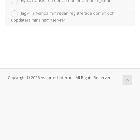
Flytta/Transfer en domän från en annan registrar
Jag vill använda min redan registrerade domän och
uppdatera mina namnservrar
Copyright © 2026 Assorted Internet. All Rights Reserved.