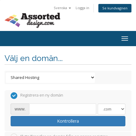
Svenska
Logga in
Se kundvagnen
Togg
navig
Välj en domän...
Registrera en ny domän
www.
Kontrollera