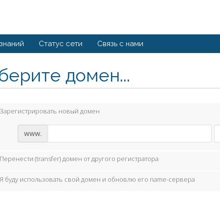
 знаний
Статус сети
Связь с нами
берите домен...
Зарегистрировать новый домен
www.
Перенести (transfer) домен от другого регистратора
Я буду использовать свой домен и обновлю его name-сервера