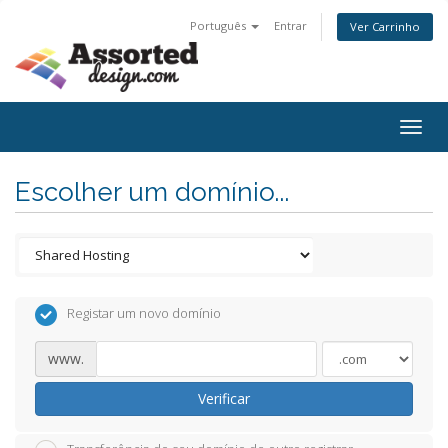
Português
Entrar
Ver Carrinho
Togg
navig
Escolher um domínio...
Registar um novo domínio
www.
Verificar