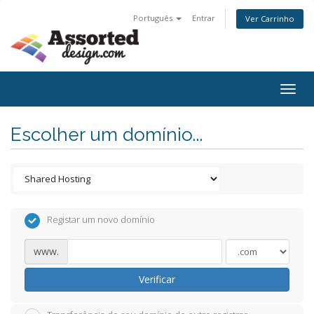
Português
Entrar
Ver Carrinho
Togg
navig
Escolher um domínio...
Registar um novo domínio
www.
Verificar