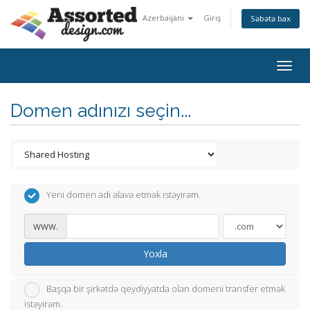
Azerbaijani
Giriş
Səbətə bax
Togg
navig
Domen adınızı seçin...
Yeni domen adı əlavə etmək istəyirəm.
www.
Yoxla
Başqa bir şirkətdə qeydiyyatda olan domeni transfer etmək
istəyirəm.