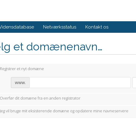
Vidensdatabase
Netværksstatus
Kontakt os
lg et domænenavn…
Registrer et nyt domæne
www.
Overfør dit domæne fra en anden registrator
Jeg vil bruge mit eksisterende domæne og opdatere mine navneservere