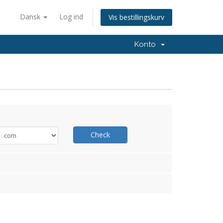
Dansk
Log ind
Vis bestillingskurv
Konto
Check