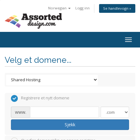
Norwegian
Logg inn
Se handlevogn »
Togg
navig
Velg et domene...
Registrere et nytt domene
www.
Sjekk