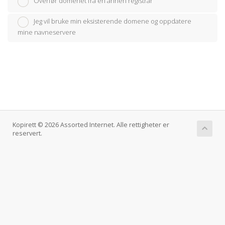
Overfør domenet fra en annen registrar
Jeg vil bruke min eksisterende domene og oppdatere
mine navneservere
Kopirett © 2026 Assorted Internet. Alle rettigheter er
reservert.