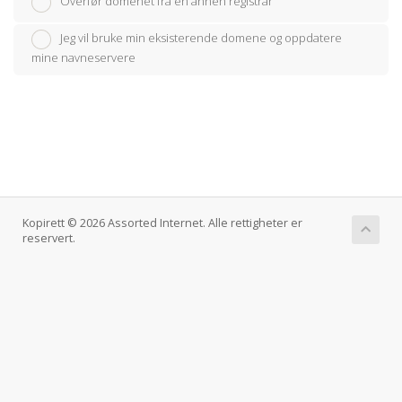
Overfør domenet fra en annen registrar
Jeg vil bruke min eksisterende domene og oppdatere
mine navneservere
Kopirett © 2026 Assorted Internet. Alle rettigheter er
reservert.