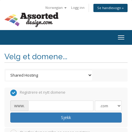
Norwegian
Logg inn
Se handlevogn »
Togg
navig
Velg et domene...
Registrere et nytt domene
www.
Sjekk