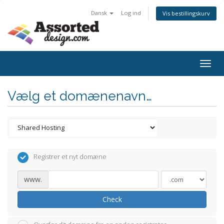
Dansk
Log ind
Vis bestillingskurv
Togg
navig
Vælg et domænenavn…
Registrer et nyt domæne
www.
Check