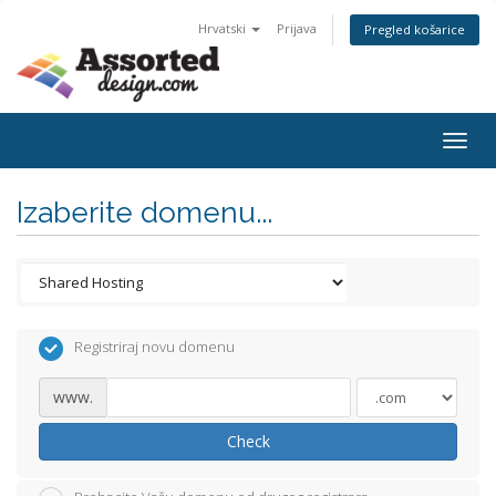
Hrvatski
Prijava
Pregled košarice
Togg
navig
Izaberite domenu...
Registriraj novu domenu
www.
Check