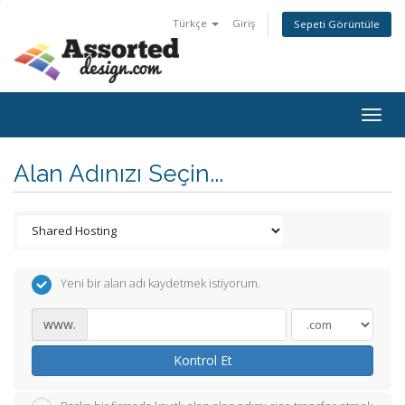
Türkçe
Giriş
Sepeti Görüntüle
Togg
navig
Alan Adınızı Seçin...
Yeni bir alan adı kaydetmek istiyorum.
www.
Kontrol Et