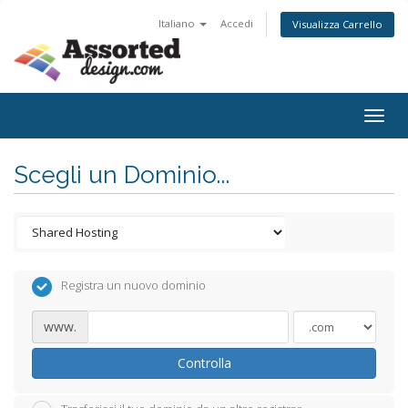
Italiano
Accedi
Visualizza Carrello
Togg
navig
Scegli un Dominio...
Registra un nuovo dominio
www.
Controlla