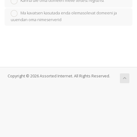
Kanna üle oma domeen meile teisest registrist
Ma kavatsen kasutada enda olemasolevat domeeni ja
uuendan oma nimeserverid
Copyright © 2026 Assorted Internet. All Rights Reserved.