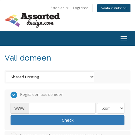
Estonian
Logi sisse
Vaata ostukorvi
Togg
navig
Vali domeen
Registreeri uus domeen
www.
Check