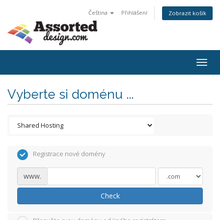
Čeština
Přihlášení
Zobrazit košík
Togg
navig
Vyberte si doménu ...
Registrace nové domény
www.
Check