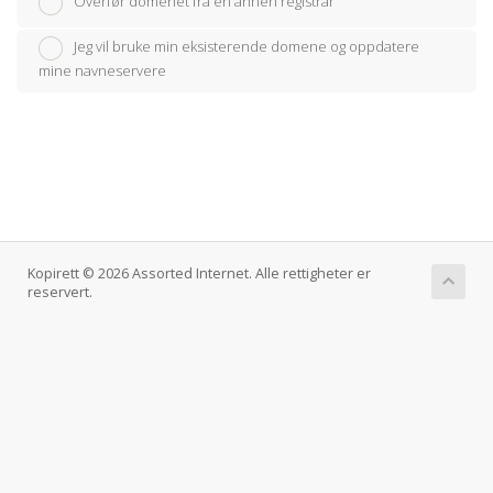
Overfør domenet fra en annen registrar
Jeg vil bruke min eksisterende domene og oppdatere
mine navneservere
Kopirett © 2026 Assorted Internet. Alle rettigheter er
reservert.