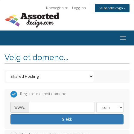
Norwegian
Logg inn
Se handlevogn »
Togg
navig
Velg et domene...
Registrere et nytt domene
www.
Sjekk