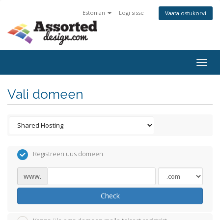
Estonian
Logi sisse
Vaata ostukorvi
Togg
navig
Vali domeen
Registreeri uus domeen
www.
Check