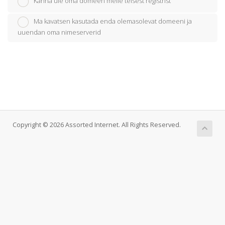
Kanna üle oma domeen meile teisest registrist
Ma kavatsen kasutada enda olemasolevat domeeni ja
uuendan oma nimeserverid
Copyright © 2026 Assorted Internet. All Rights Reserved.