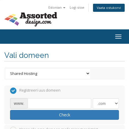
Estonian
Logi sisse
Vaata ostukorvi
Togg
navig
Vali domeen
Registreeri uus domeen
www.
Check