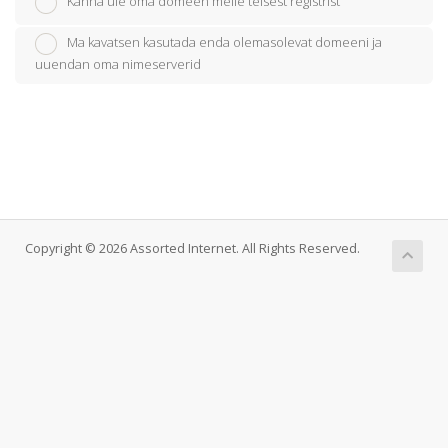
Kanna üle oma domeen meile teisest registrist
Ma kavatsen kasutada enda olemasolevat domeeni ja
uuendan oma nimeserverid
Copyright © 2026 Assorted Internet. All Rights Reserved.