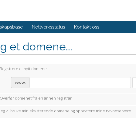
skapsbase
Nettverksstatus
Kontakt oss
g et domene...
Registrere et nytt domene
www.
Overfør domenet fra en annen registrar
Jeg vil bruke min eksisterende domene og oppdatere mine navneservere