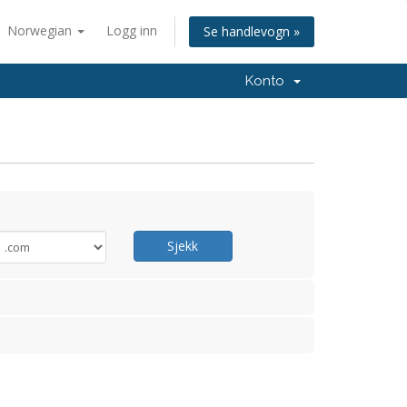
Norwegian
Logg inn
Se handlevogn »
Konto
Sjekk