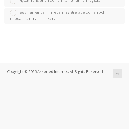
Flytta/Transfer en domän från en annan registrar
Jag vill använda min redan registrerade domän och
uppdatera mina namnservrar
Copyright © 2026 Assorted Internet. All Rights Reserved.