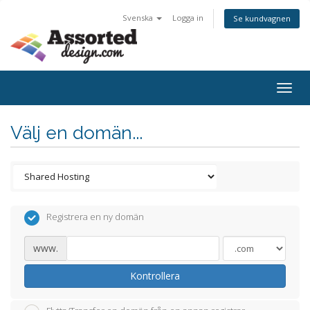
Svenska
Logga in
Se kundvagnen
Togg
navig
Välj en domän...
Registrera en ny domän
www.
Kontrollera