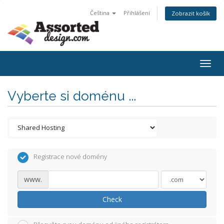
Čeština
Přihlášení
Zobrazit košík
Togg
navig
Vyberte si doménu ...
Registrace nové domény
www.
Check