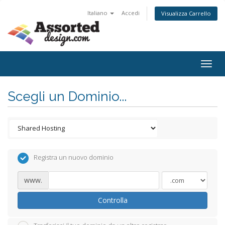
Italiano
Accedi
Visualizza Carrello
Togg
navig
Scegli un Dominio...
Registra un nuovo dominio
www.
Controlla